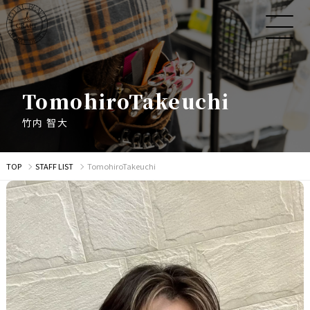
T
o
m
o
h
i
r
o
T
a
k
e
u
c
h
i
竹
内
智
大
TOP
STAFF LIST
TomohiroTakeuchi