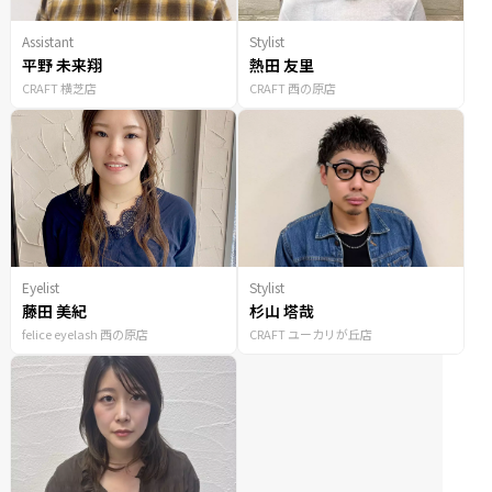
Assistant
Stylist
平野 未来翔
熱田 友里
CRAFT 横芝店
CRAFT 西の原店
Eyelist
Stylist
藤田 美紀
杉山 塔哉
felice eyelash 西の原店
CRAFT ユーカリが丘店