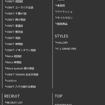
CRAFT 成田店
美容院
CRAFT ユーカリが丘店
アイラッシュ
CRAFT 千葉NT店
ネイルサロン
CRAFT 西の原店
取扱商品
CRAFT 富里店
CRAFT 横芝店
STYLES
CRAFT 旭店
GALLERY
CRAFT 神栖店
C-1 GRAND PRIX
CRAFT イオンタウン旭店
felice 成田店
felice 神栖店
felice eyelash 西の原店
CRAFT TAIWAN 台北天母店
cut＆co
CRAFT 八千代緑が丘駅店
RECRUIT
TOP
RECRUIT LIST