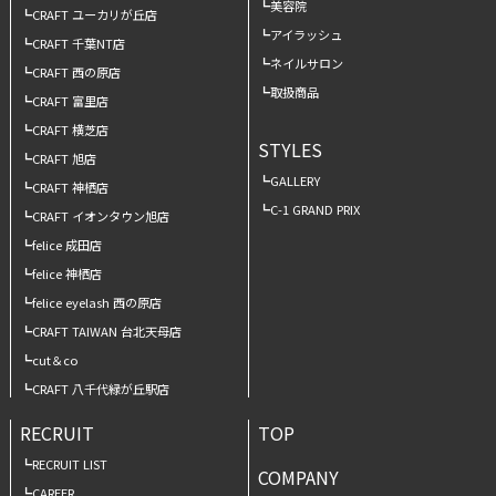
美容院
CRAFT ユーカリが丘店
アイラッシュ
CRAFT 千葉NT店
ネイルサロン
CRAFT 西の原店
取扱商品
CRAFT 富里店
CRAFT 横芝店
STYLES
CRAFT 旭店
GALLERY
CRAFT 神栖店
C-1 GRAND PRIX
CRAFT イオンタウン旭店
felice 成田店
felice 神栖店
felice eyelash 西の原店
CRAFT TAIWAN 台北天母店
cut＆co
CRAFT 八千代緑が丘駅店
RECRUIT
TOP
RECRUIT LIST
COMPANY
CAREER