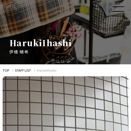
H
a
r
u
k
i
I
h
a
s
h
i
伊
橋
晴
希
TOP
STAFF LIST
HarukiIhashi