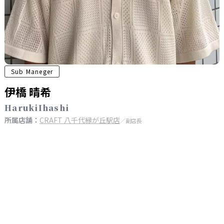
Sub Maneger
伊橋 晴希
HarukiIhashi
所属店舗：
CRAFT 八千代緑が丘駅店
／副店長