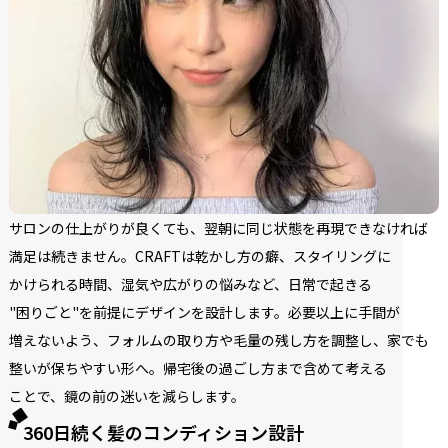
サロンの
仕上がりが
良くても、
翌朝に
同じ状態を
再現できなければ
満足は
続きません。
CRAFTは
乾かし方の
癖、
スタイリングに
かけられる
時間、
湿気や
広がりの
悩みなど、
日常で
起きる
"困りごと"を
前提に
デザインを
設計します。
必要以上に
手間が
増えないよう、
フォルムの
取り方や
毛量の
残し方を
調整し、
家でも
整いが
保ちやすい
形へ。
帰宅後の
過ごし方まで
含めて
考える
ことで、
鏡の
前の
迷いを
減らします。
360日続く髪のコンディション設計