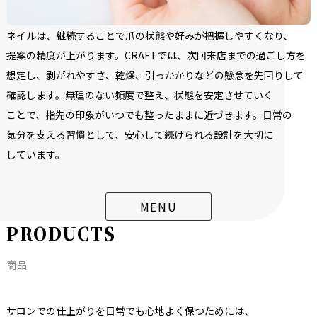
ネイルは、
継続する
ことで
爪の
状態や
好みが
把握しやすくなり、
提案の
精度が
上がります。
CRAFTでは、
次回来店までの
過ごし方を
想定し、
剥がれやすさ、
乾燥、
引っかかりなどの
懸念を
先回りして
確認します。
無理の
ない
頻度で
整え、
状態を
安定させていく
ことで、
指先の
印象が
いつでも
整ったままに
近づきます。
日常の
気分を
支える
習慣と
して、
安心して続けられる
設計を
大切に
しています。
MENU
P
R
O
D
U
C
T
S
商品
サロンでの
仕上がりを
日常でも
心地よく
保つためには、