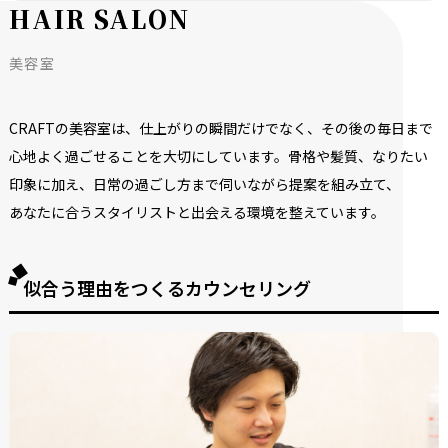
H
A
I
R
S
A
L
O
N
美容室
CRAFTの
美容室は、
仕上がりの
瞬間だけでなく、
その後の
毎日まで
心地よく
過ごせる
ことを
大切に
しています。
骨格や
髪質、
なりたい
印象に
加え、
日常の
過ごし方まで
伺いながら
提案を
組み立て、
あなたに
合う
スタイリストと
出会える
環境を
整えています。
似合う理由をつくるカウンセリング