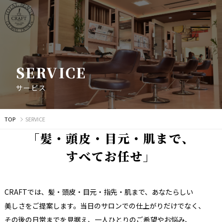
S
E
R
V
I
C
E
サ
ー
ビ
ス
TOP
SERVICE
「
髪
・
頭
皮
・
目
元
・
肌
ま
で
、
す
べ
て
お
任
せ
」
CRAFTでは、
髪・頭皮・目元・指先・肌まで、
あなたらしい
美しさを
ご提案します。
当日の
サロンでの
仕上がりだけでなく、
その後の
日常までを
見据え、
一人
ひとりの
ご希望や
お悩み、