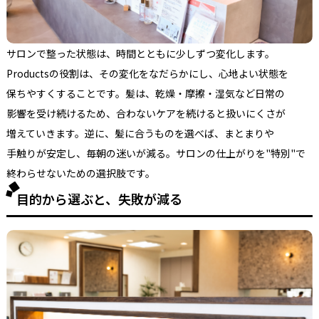
サロンで
整った
状態は、
時間とともに
少しずつ
変化します。
Productsの
役割は、
その
変化を
なだらかにし、
心地よい
状態を
保ちやすく
する
ことです。
髪は、
乾燥・摩擦・湿気など
日常の
影響を
受け続ける
ため、
合わない
ケアを
続けると
扱いにくさが
増えていきます。
逆に、
髪に
合う
ものを
選べば、
まとまりや
手触りが
安定し、
毎朝の
迷いが
減る。
サロンの
仕上がりを
"特別"で
終わらせないための
選択肢です。
目的から選ぶと、失敗が減る