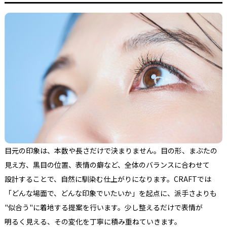
目元の
印象は、
本数や
長さだけで
決まりません。
目の
形、
まぶたの
見え方、
黒目の
位置、
表情の
癖など、
全体の
バランスに
合わせて
設計する
ことで、
自然に
馴染む仕
上がりに
なります。
CRAFTでは
「どんな
場面で、
どんな
印象で
いたいか」を
起点に、
派手さよりも
"似合う
"に
着地する
提案を
行います。
少し
整えるだけで
表情が
明るく
見える、
その
変化を
丁寧に
積み重ねていきます。