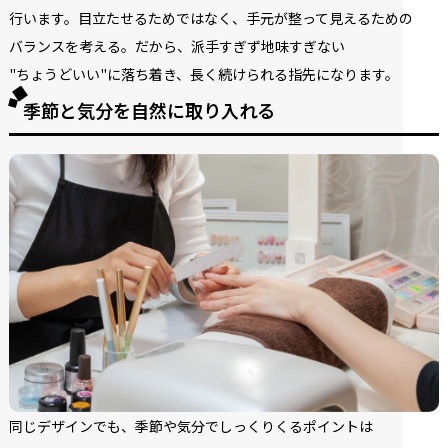
行います。
目立たせる
ためではなく、
手元が
整って
見える
ための
バランスを
考える。
だから、
派手す
ぎず
地味すぎない
"ちょうどいい"に
落ち着き、
長く
続けられる
指先に
なります。
季節と気分を自然に取り入れる
同じ
デザインでも、
季節や
気分で
しっくりくるポイントは