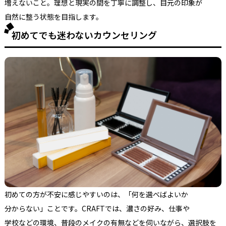
増えない
こと。
理想と
現実の
間を
丁寧に
調整し、
目元の
印象が
自然に
整う
状態を
目指します。
初めてでも迷わないカウンセリング
初めての
方が
不安に
感じやすいのは、
「何を
選べば
よいか
分からない」ことです。
CRAFTでは、
濃さの
好み、
仕事や
学校などの
環境、
普段の
メイクの
有無などを
伺いながら、
選択肢を