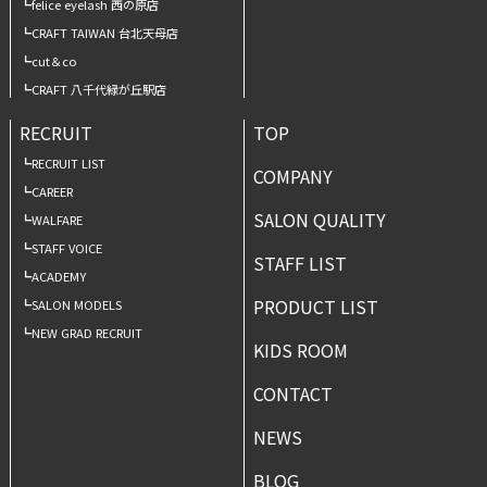
felice eyelash 西の原店
CRAFT TAIWAN 台北天母店
cut＆co
CRAFT 八千代緑が丘駅店
RECRUIT
TOP
RECRUIT LIST
COMPANY
CAREER
SALON QUALITY
WALFARE
STAFF VOICE
STAFF LIST
ACADEMY
PRODUCT LIST
SALON MODELS
NEW GRAD RECRUIT
KIDS ROOM
CONTACT
NEWS
BLOG