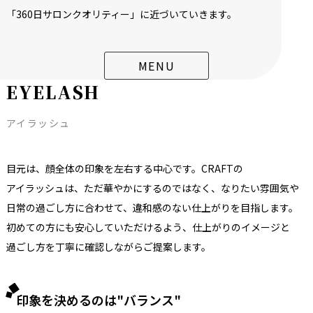
「360日サロンクオリティー」に
近づいていきます。
MENU
E
Y
E
L
A
S
H
アイラッシュ
目元は、
顔全体の
印象を
左右する
中心です。
CRAFTの
アイラッシュは、
ただ
華やかに
するのではなく、
なりたい
雰囲気や
日常の
過ごし方に
合わせて、
違和感の
ない
仕
上がりを
目指します。
初めての
方にも
安心していただけるよう、
仕上がりの
イメージと
過ごし方を
丁寧に
確認しながら
ご提案します。
印象を決めるのは"バランス"