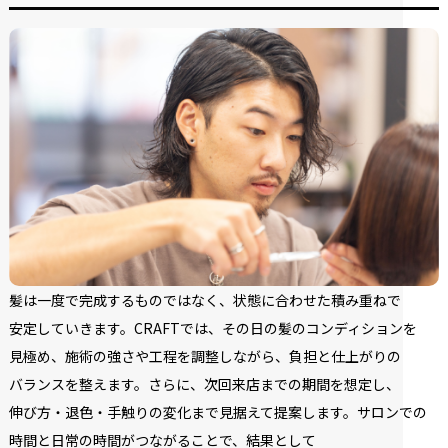
髪は
一度で
完成する
ものではなく、
状態に
合わせた
積み重ねで
安定していきます。
CRAFTでは、
その
日の
髪の
コンディションを
見極め、
施術の
強さや
工程を
調整しながら、
負担と
仕上がりの
バランスを
整えます。
さらに、
次回来店までの
期間を
想定し、
伸び方・退色・
手触りの
変化まで
見据えて
提案します。
サロンでの
時間と
日常の
時間が
つながる
ことで、
結果と
して