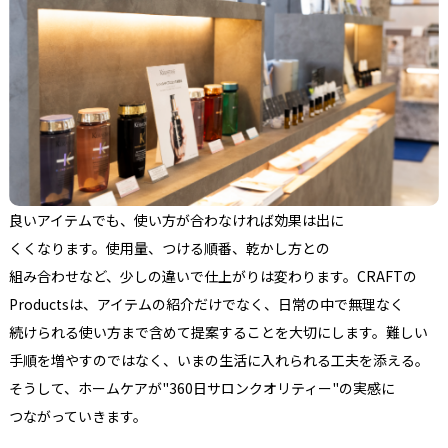
良い
アイテムでも、
使い方が
合わなければ
効果は
出に
くくなります。
使用量、
つける
順番、
乾かし方との
組み合わせなど、
少しの
違いで
仕上がりは
変わります。
CRAFTの
Productsは、
アイテムの
紹介だけでなく、
日常の
中で
無理なく
続けられる
使い方まで
含めて
提案する
ことを
大切にします。
難しい
手順を
増やすのではなく、
いまの
生活に
入れられる
工夫を
添える。
そうして、
ホームケアが
"360日サロンクオリティー"の
実感に
つながっていきます。