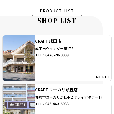
PRODUCT LIST
S
H
O
P
L
I
S
T
CRAFT 成田店
成田市ウイング土屋173
TEL：
0476-20-0089
MORE
CRAFT ユーカリが丘店
佐倉市ユーカリが
丘4-2 ミライアタワー1F
TEL：
043-463-5033