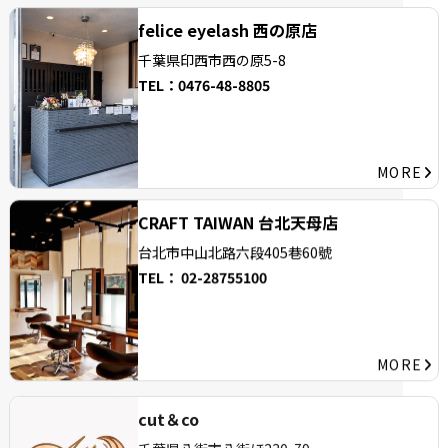
felice eyelash 西の原店
千葉県印西市西の
原5-8
TEL：
0476-48-8805
MORE
CRAFT TAIWAN 台北天母店
台北市中山北路六段405巷60號
TEL：
02-28755100
MORE
cut＆co
千葉県八街市八街ほ230-79