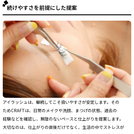
続けやすさを前提にした提案
アイラッシュは、
継続してこそ
扱いやすさが
安定します。
その
ためCRAFTは、
日常の
メイクや
洗顔、
まつげの
状態、
過去の
経験などを
確認し、
無理の
ない
ペースと
仕上がりを
提案します。
大切なのは、
仕上がりの
直後だけでなく、
生活の
中で
ストレスが