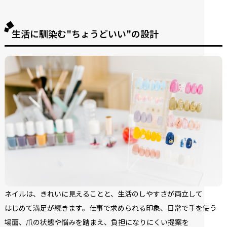
生活に馴染む"ちょうどいい"の設計
ネイルは、
きれいに
見える
ことと、
生活の
しやすさが
両立して
はじめて
満足が
続きます。
仕事で
求められる
印象、
日常で
手を
使う
場面、
爪の
状態や
悩みを
踏まえ、
負担に
なりにくい提案を