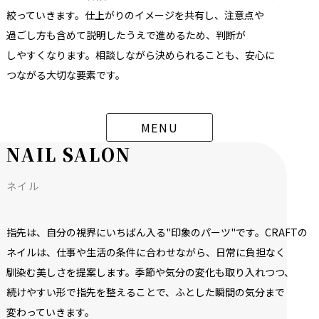
絞っていきます。
仕上がりの
イメージを
共有し、
注意点や
過ごし方も
含めて
説明した
うえで
進める
ため、
判断が
しやすくなります。
相談しながら
決められる
ことも、
安心に
つながる
大切な
要素です。
MENU
N
A
I
L
S
A
L
O
N
ネイル
指先は、
自分の
視界に
いちばん入る
"印象の
パーツ"です。
CRAFTの
ネイルは、
仕事や
生活の
条件に
合わせながら、
日常に
負担なく
馴染む
美しさを
提案します。
季節や
気分の
変化も
取り
入れつつ、
続けやすい
形で
指先を
整える
ことで、
ふと
した
瞬間の
気分まで
変わっていきます。