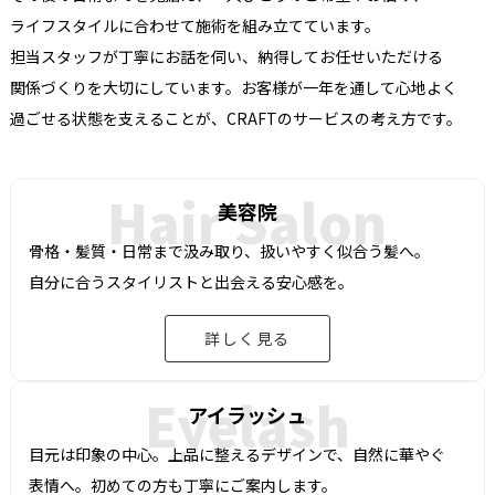
ライフスタイルに
合わせて
施術を
組み立てています。
担当スタッフが
丁寧に
お話を
伺い、
納得してお任せいただける
関係づくりを
大切に
しています。
お客様が
一年を
通して
心地よく
過ごせる
状態を
支える
ことが、
CRAFTの
サービスの
考え方です。
Hair Salon
美容院
骨格・髪質・日常まで
汲み取り、
扱いやすく
似合う
髪へ。
自分に
合う
スタイリストと
出会える
安心感を。
詳しく見る
Eyelash
アイラッシュ
目元は
印象の
中心。
上品に
整える
デザインで、
自然に
華やぐ
表情へ。
初めての
方も
丁寧に
ご案内します。