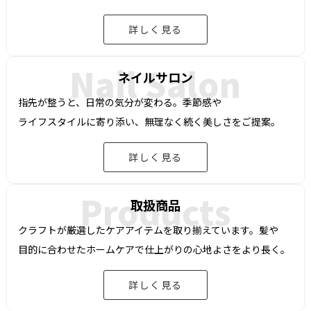
詳しく見る
Nail Salon
ネイルサロン
指先が
整うと、
日常の
気分が
変わる。
季節感や
ライフスタイルに
寄り添い、
無理なく
続く
美しさを
ご提案。
詳しく見る
Products
取扱商品
クラフトが
厳選した
ケアアイテムを
取り揃えています。
髪や
目的に
合わせた
ホームケアで
仕上がりの
心地よさを
より
長く。
詳しく見る