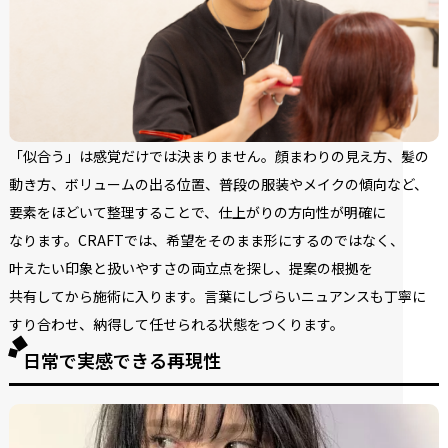
「似合う」は
感覚だけでは
決まりません。
顔まわりの
見え方、
髪の
動き方、
ボリュームの
出る
位置、
普段の
服装や
メイクの
傾向など、
要素を
ほどいて
整理する
ことで、
仕上がりの
方向性が
明確に
なります。
CRAFTでは、
希望を
そのまま
形に
するのではなく、
叶えたい
印象と
扱いやすさの
両立点を
探し、
提案の
根拠を
共有してから
施術に
入ります。
言葉に
しづらいニュアンスも
丁寧に
すり合わせ、
納得して
任せられる
状態を
つくります。
日常で実感できる再現性