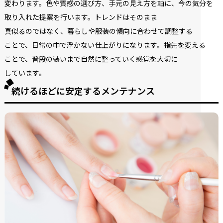
変わります。
色や
質感の
選び方、
手元の
見え方を
軸に、
今の
気分を
取り入れた
提案を
行います。
トレンドは
そのまま
真似るのではなく、
暮らしや
服装の
傾向に
合わせて
調整する
ことで、
日常の
中で
浮かない
仕
上がりに
なります。
指先を
変える
ことで、
普段の
装いまで
自然に
整っていく
感覚を
大切に
しています。
続けるほどに安定するメンテナンス