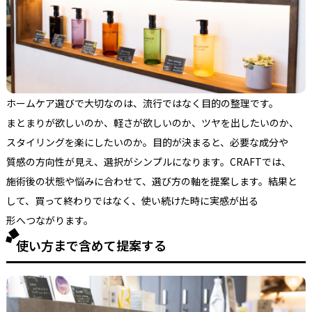
ホームケア選びで
大切なのは、
流行ではなく
目的の
整理です。
まとまりが
欲しいのか、
軽さが
欲しいのか、
ツヤを
出したいのか、
スタイリングを
楽に
したいのか。
目的が
決まると、
必要な
成分や
質感の
方向性が
見え、
選択が
シンプルに
なります。
CRAFTでは、
施術後の
状態や
悩みに
合わせて、
選び方の
軸を
提案します。
結果と
して、
買って
終わりではなく、
使い続けた
時に
実感が
出る
形へつながります。
使い方まで含めて提案する