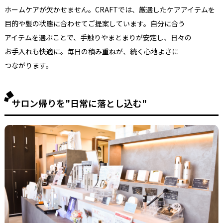
ホームケアが
欠かせません。
CRAFTでは、
厳選した
ケアアイテムを
目的や髪の
状態に
合わせて
ご提案しています。
自分に
合う
アイテムを
選ぶことで、
手触りや
まとまりが
安定し、
日々の
お手入れも
快適に。
毎日の
積み重ねが、
続く
心地よさに
つながります。
サロン帰りを"日常に落とし込む"