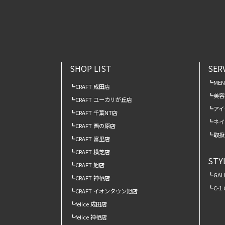
SHOP LIST
SER
ME
CRAFT 成田店
美容
CRAFT ユーカリが丘店
アイ
CRAFT 千葉NT店
ネイ
CRAFT 西の原店
取扱
CRAFT 富里店
CRAFT 横芝店
STY
CRAFT 旭店
GAL
CRAFT 神栖店
C-1
CRAFT イオンタウン旭店
felice 成田店
felice 神栖店