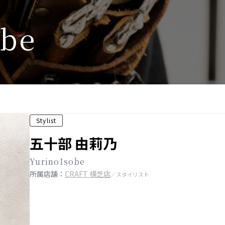
b
e
Stylist
五十部 由莉乃
YurinoIsobe
所属店舗：
CRAFT 横芝店
／スタイリスト