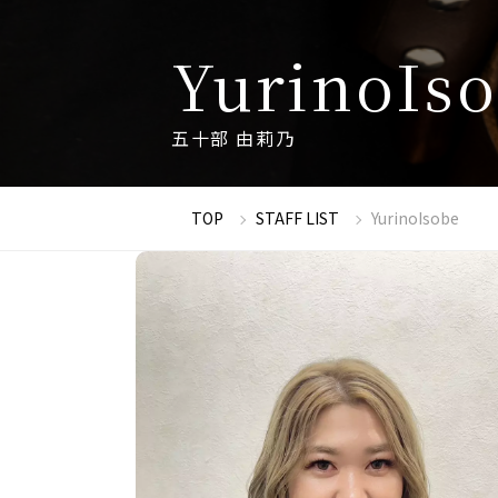
Y
u
r
i
n
o
I
s
o
五
十
部
由
莉
乃
TOP
STAFF LIST
YurinoIsobe