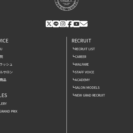
VICE
RECRUIT
NU
RECRUIT LIST
院
CAREER
ラッシュ
WALFARE
ルサロン
STAFF VOICE
商品
ACADEMY
SALON MODELS
LES
NEW GRAD RECRUIT
LERY
 GRAND PRIX