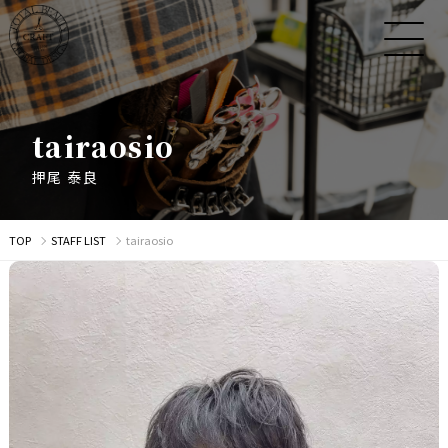
t
a
i
r
a
o
s
i
o
押
尾
泰
良
TOP
STAFF LIST
tairaosio