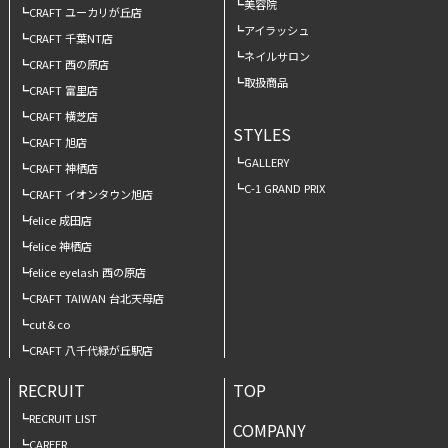
美容院
CRAFT ユーカリが丘店
アイラッシュ
CRAFT 千葉NT店
ネイルサロン
CRAFT 西の原店
取扱商品
CRAFT 富里店
CRAFT 横芝店
STYLES
CRAFT 旭店
GALLERY
CRAFT 神栖店
C-1 GRAND PRIX
CRAFT イオンタウン旭店
felice 成田店
felice 神栖店
felice eyelash 西の原店
CRAFT TAIWAN 台北天母店
cut＆co
CRAFT 八千代緑が丘駅店
RECRUIT
TOP
RECRUIT LIST
COMPANY
CAREER