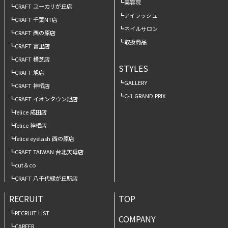
美容院
CRAFT ユーカリが丘店
アイラッシュ
CRAFT 千葉NT店
ネイルサロン
CRAFT 西の原店
取扱商品
CRAFT 富里店
CRAFT 横芝店
STYLES
CRAFT 旭店
GALLERY
CRAFT 神栖店
C-1 GRAND PRIX
CRAFT イオンタウン旭店
felice 成田店
felice 神栖店
felice eyelash 西の原店
CRAFT TAIWAN 台北天母店
cut＆co
CRAFT 八千代緑が丘駅店
RECRUIT
TOP
RECRUIT LIST
COMPANY
CAREER