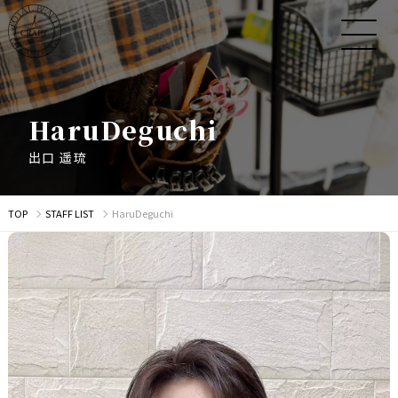
H
a
r
u
D
e
g
u
c
h
i
出
口
遥
琉
TOP
STAFF LIST
HaruDeguchi