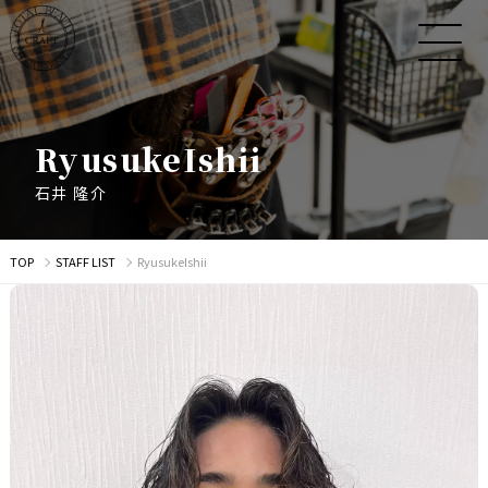
R
y
u
s
u
k
e
I
s
h
i
i
石
井
隆
介
TOP
STAFF LIST
RyusukeIshii