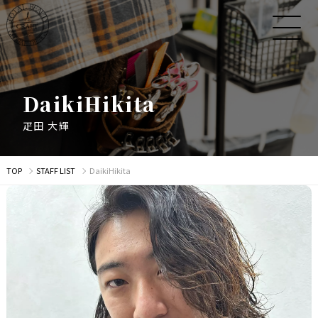
D
a
i
k
i
H
i
k
i
t
a
疋
田
大
輝
TOP
STAFF LIST
DaikiHikita