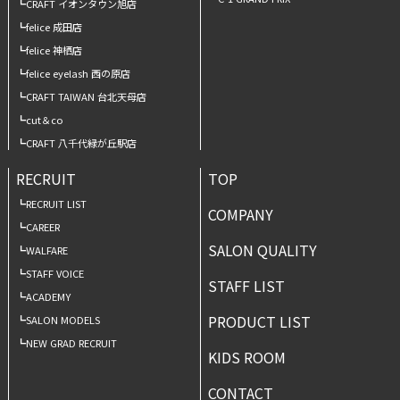
CRAFT イオンタウン旭店
felice 成田店
felice 神栖店
felice eyelash 西の原店
CRAFT TAIWAN 台北天母店
cut＆co
CRAFT 八千代緑が丘駅店
RECRUIT
TOP
RECRUIT LIST
COMPANY
CAREER
SALON QUALITY
WALFARE
STAFF VOICE
STAFF LIST
ACADEMY
PRODUCT LIST
SALON MODELS
NEW GRAD RECRUIT
KIDS ROOM
CONTACT