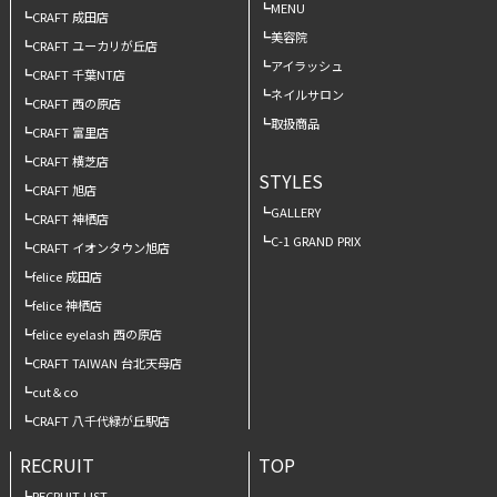
MENU
CRAFT 成田店
美容院
CRAFT ユーカリが丘店
アイラッシュ
CRAFT 千葉NT店
ネイルサロン
CRAFT 西の原店
取扱商品
CRAFT 富里店
CRAFT 横芝店
STYLES
CRAFT 旭店
GALLERY
CRAFT 神栖店
C-1 GRAND PRIX
CRAFT イオンタウン旭店
felice 成田店
felice 神栖店
felice eyelash 西の原店
CRAFT TAIWAN 台北天母店
cut＆co
CRAFT 八千代緑が丘駅店
RECRUIT
TOP
RECRUIT LIST