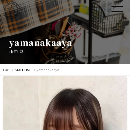
y
a
m
a
n
a
k
a
a
y
a
山
中
彩
TOP
STAFF LIST
yamanakaaya