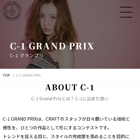
C
-
1
G
R
A
N
D
P
R
I
X
C
-
1
グ
ラ
ン
プ
リ
TOP
C-1 GRAND PRIX
A
B
O
U
T
C
-
1
C-1 Grand Prixとは？ C-1に込めた想い
C-1 GRAND PRIXは、
CRAFTの
スタッフが
日々
磨いている
技術と
感性を、
ひとつの
作品と
して
形に
する
コンテストです。
トレンドを
捉える
目と、
スタイルの
完成度を
高める
ことを
目的に