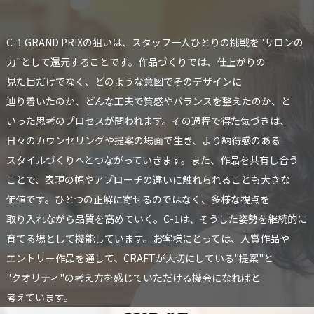
C-1 GRAND PRIXの
狙いは、
スタッフ一人
ひとりの
挑戦を
"サロンの
力"と
して
還元する
ことです。
作品づくりでは、
仕上がりの
見た目だけでなく、
どのような
意図で
その
デザインに
辿り着いたのか、
どんな
工夫で
質感や
バランスを
整えたのか、と
いった
思考の
プロセスが
問われます。
その
過程で
得た
気づきは、
日々の
カウンセリングや
提案の
場面で
生き、
より
納得感の
ある
スタイルづくりへと
つながっていきます。
また、
作品を
共有し合う
ことで、
表現の
幅や
アプローチの
違いに
触れられる
ことも
大きな
価値です。
ひとつの
正解に
寄せるのではなく、
多様な
視点を
取り入れながら
品質を
高めていく。
C-1は、
そうした
姿勢を
継続的に
育てる
場と
して
機能しています。
お客様に
とっては、
入賞作品や
エントリー作品を
通して、
CRAFTが
大切に
している
"提案"と
"クオリティ"の
考え方を
感じていただける
機会に
なればと
考えています。