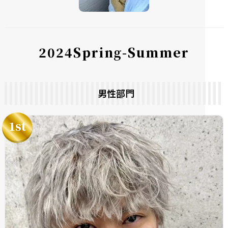
2
0
2
4
S
p
r
i
n
g
-
S
u
m
m
e
r
男性部門