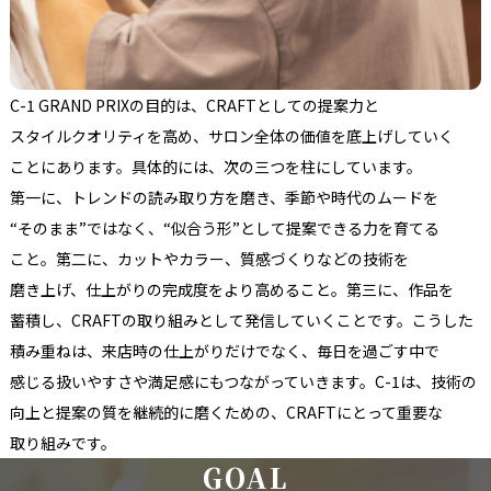
C-1 GRAND PRIXの
目的は、
CRAFTと
しての
提案力と
スタイルクオリティを
高め、
サロン全体の
価値を
底上げしていく
ことに
あります。
具体的には、
次の
三つを
柱に
しています。
第一に、
トレンドの
読み取り方を
磨き、
季節や
時代の
ムードを
“そのまま”ではなく、
“似合う
形”と
して
提案できる
力を
育てる
こと。
第二に、
カットや
カラー、
質感づくりなどの
技術を
磨き上げ、
仕上がりの
完成度を
より
高める
こと。
第三に、
作品を
蓄積し、
CRAFTの
取り組みと
して
発信していく
ことです。
こうした
積み重ねは、
来店時の
仕上がりだけでなく、
毎日を
過ごす中で
感じる
扱いやすさや
満足感に
もつながっていきます。
C-1は、
技術の
向上と
提案の
質を
継続的に
磨く
ための、
CRAFTに
とって
重要な
取り組みです。
G
O
A
L