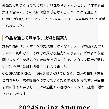
髪型だけをつくるのではなく、顔立ちやファッション、全体の雰囲
気まで含めて、その人に似合う形を考えること。作品を通して、
CRAFTが日頃のサロンワークでも大切にしている提案のあり方が感
じられました。
作品を通して深まる、技術と提案力
受賞作品には、デザインの完成度だけでなく、テーマの捉え方やモ
デルとの調和など、それぞれ異なる魅力があります。どのような意
図でスタイルを組み立てたのかを知ることで、スタッフ同士が新し
い発想や技術に触れる機会にもなりました。
C-1 GRAND PRIXは、順位を競うだけではなく、自分の技術や感性
と向き合い、次の提案へつなげていくための取り組みです。今回生
まれた作品や学びも、日々の施術やお客様へのスタイル提案に活か
されていきます。
2
0
2
4
S
p
r
i
n
g
-
S
u
m
m
e
r