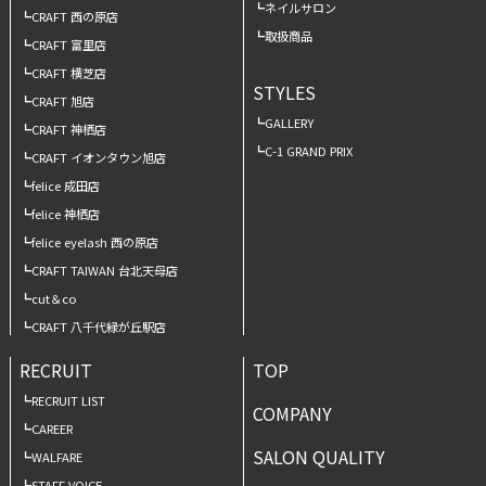
ネイルサロン
CRAFT 西の原店
取扱商品
CRAFT 富里店
CRAFT 横芝店
STYLES
CRAFT 旭店
GALLERY
CRAFT 神栖店
C-1 GRAND PRIX
CRAFT イオンタウン旭店
felice 成田店
felice 神栖店
felice eyelash 西の原店
CRAFT TAIWAN 台北天母店
cut＆co
CRAFT 八千代緑が丘駅店
RECRUIT
TOP
RECRUIT LIST
COMPANY
CAREER
SALON QUALITY
WALFARE
STAFF VOICE