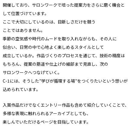
開催しており、
サロンワークで
培った
提案力を
さらに
磨く
機会と
して
位置づけています。
ここで
大切に
しているのは、
目新しさだけを
競う
ことではありません。
季節の
空気感や
時代の
ムードを
取り入れながらも、
その
人に
似合い、
日常の
中で
心地よく
楽しめる
スタイルと
して
成立しているか。
作品づくりの
プロセスを
通じて、
技術の
精度は
もちろん、
提案の
筋道や仕上げの
細部まで
見直し、
次の
サロンワークへつな
げていく。
C-1には、
そうした
"学びが
循環する
場"を
つくりたいと
いう
想いが
込められています。
入賞作品だけでなく
エントリー作品も
含めて
紹介していく
ことで、
多様な
表現に
触れられる
アーカイブと
しても、
楽しんでいただける
ページを
目指しています。