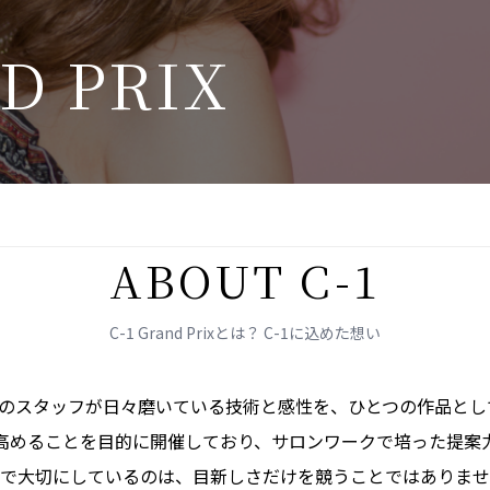
D
P
R
I
X
A
B
O
U
T
C
-
1
C-1 Grand Prixとは？ C-1に込めた想い
Tの
スタッフが
日々磨いている
技術と
感性を、
ひとつの
作品と
し
高める
ことを
目的に
開催しており、
サロンワークで
培った
提案
で
大切に
しているのは、
目新しさだけを
競う
ことでは
ありませ