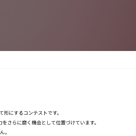
て
形に
する
コンテストです。
力を
さらに
磨く
機会と
して
位置づけています。
ん。