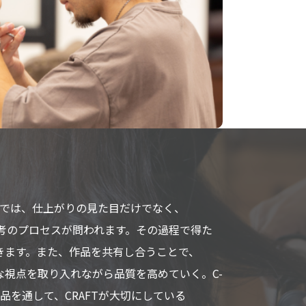
では、
仕上がりの
見た
目だけでなく、
考の
プロセスが
問われます。
その
過程で
得た
きます。
また、
作品を
共有し合う
ことで、
な
視点を
取り
入れながら
品質を
高めていく。
C-
品を
通して、
CRAFTが
大切に
している