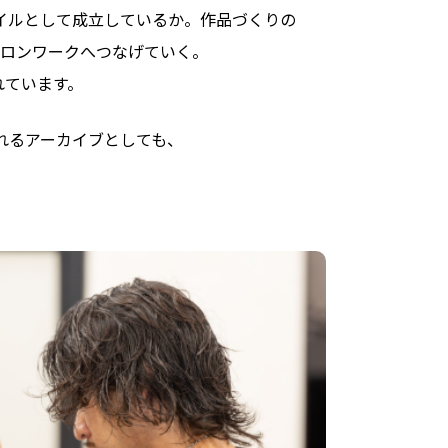
イルと
して
成立しているか。
作品づくりの
ロンワーク
へつな
げていく。
れています。
れる
アーカイブと
しても、