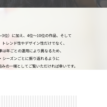
〜3位）に
加え、
4位〜10位の
作品、
そして
、
トレンド性や
デザ
イン性だけでなく、
準は
年ごとの
運用に
より
異なる
ため、
・シーズンごとに
振り返れるように
組みの
一端と
して
ご覧いただければ
幸いです。