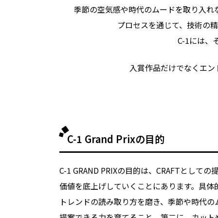
季節の
空気感や
時代の
ムードを
取り
入れ
プロセスを
通じて、
技術の
精
C-1には、
入賞作品だけでなく
エン
C-1 Grand Prixの目的
C-1 GRAND PRIXの
目的は、
CRAFTと
しての
価値を
底上げしていく
ことに
あります。
具体
トレンドの
読み取り方を
磨き、
季節や
時代の
提案できる
力を
育てる
こと。
第二に、
カット