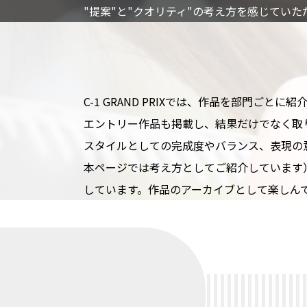
"提案"と
"クオリティ"の
考え方を
感じていた
C-1 GRAND PRIXでは、
作品を
部門ごとに
紹
エントリー作品も
掲載し、
結果だけでなく
取
スタイルと
しての
完成度や
バランス、
表現の
本ページでは
考え方と
して
ご紹介しています
しています。
作品の
アーカイブと
して
楽しん