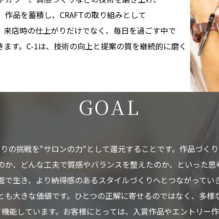
、
作品を
蓄積し、
CRAFTの
取り組みと
して
、
来店時の
仕上がりだけでなく、
毎日を
過ごす中で
きます。
C-1は、
技術の
向上と
提案の
質を
継続的に
磨く
。
G
O
A
L
とりの
挑戦を
"サロンの
力"と
して
還元する
ことです。
作品づくり
のか、
どんな
工夫で
質感や
バランスを
整えたのか、といった
思
面で
生き、
より
納得感の
ある
スタイルづくりへと
つながってい
とも
大きな
価値です。
ひとつの
正解に
寄せるのではなく、
多様
て
機能しています。
お客様に
とっては、
入賞作品や
エントリー作