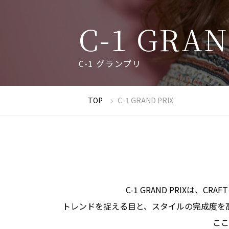
C
-
1
G
R
A
N
C
-
1
グ
ラ
ン
プ
リ
TOP
C-1 GRAND PRIX
C-1 GRAND PRIXは、
CRAF
トレンドを
捉える
目と、
スタイルの
完成度を
ここ