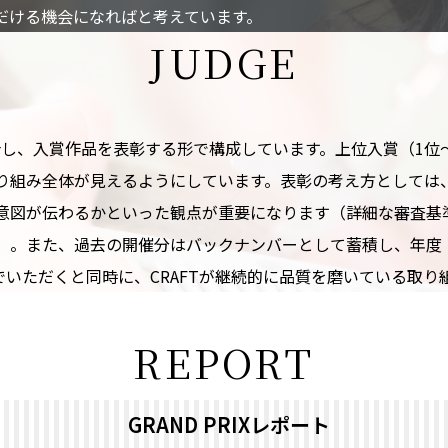
だける
機会に
なればと
考えています。
J
U
D
G
E
介し、
入賞作品を
表彰する
形で
構成しています。
上位入賞
（1位
り組み全体が
見えるように
しています。
表彰の
考え方と
しては
意図が
伝わるかと
いった
観点が
重要に
なります
（詳細な
審査基
）。
また、
過去の
開催分は
バックナンバーと
して
蓄積し、
年度
でいただくと
同時に、
CRAFTが
継続的に
品質を
磨いている
取り
R
E
P
O
R
T
GRAND PRIXレポート