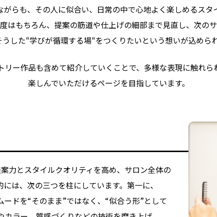
ながらも、
その
人に
似合い、
日常の
中で
心地よく
楽しめる
スタ
度は
もちろん、
提案の
筋道や仕上げの
細部まで
見直し、
次の
サ
そうした
"学びが
循環する
場"を
つくりたいと
いう
想いが
込めら
トリー作品も
含めて
紹介していく
ことで、
多様な
表現に
触れら
楽しんでいただける
ページを
目指しています。
提案力と
スタイルクオリティを
高め、
サロン全体の
的には、
次の
三つを
柱に
しています。
第一に、
ムードを
“そのまま
”ではなく、
“似合う
形”と
して
や
カラー、
質感づくりなどの
技術を
磨き上げ、