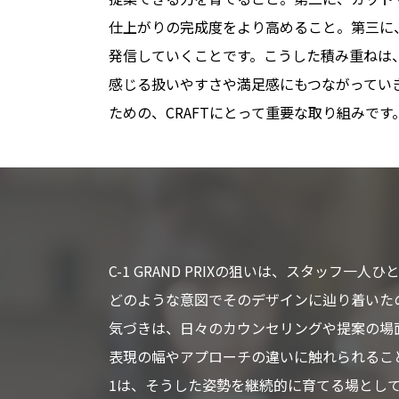
仕上がりの
完成度を
より
高める
こと。
第三に
発信していく
ことです。
こうした
積み重ねは
感じる
扱いやすさや
満足感に
もつながってい
ための、
CRAFTに
とって
重要な
取り組みです
C-1 GRAND PRIXの
狙いは、
スタッフ一人
ひ
どのような
意図で
その
デザインに
辿り着いた
気づきは、
日々の
カウンセリングや
提案の
場
表現の
幅や
アプローチの
違いに
触れられる
こ
1は、
そうした
姿勢を
継続的に
育てる
場と
し